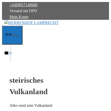
Zum
+4369917149689
Inhalt
Versand mit DPD
springen
Mein Konto
Menü
0
steirisches
Vulkanland
Alles rund ums Vulkanland