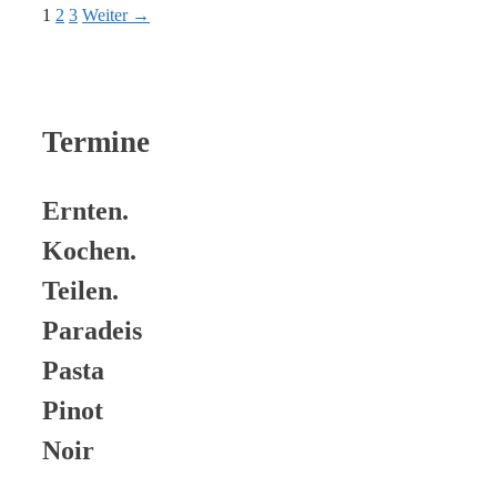
Seite
Seite
Seite
1
2
3
Weiter
→
Termine
Ernten.
Kochen.
Teilen.
Paradeis
Pasta
Pinot
Noir