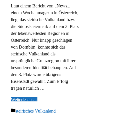
Laut einem Bericht von „News„,
einem Wochenmagazin in Österreich,
liegt das steirische Vulkanland bzw.
die Südoststeiermark auf dem 2. Platz
der lebenswertesten Regionen in
Österreich. Nur knapp geschlagen
von Dornbirn, konnte sich das
steirische Vulkanland als
ursprüngliche Grenzregion mit ihrer
besonderen Identität behaupten. Auf
den 3. Platz wurde übrigens
Eisenstadt gewählt. Zum Erfolg
tragen natürlich …
Weiterlesen …
Kategorien
steirisches Vulkanland