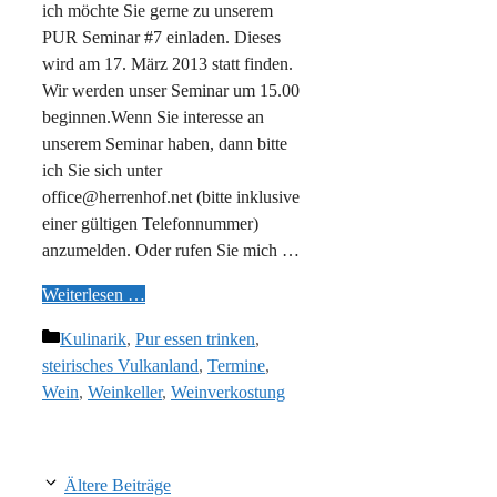
ich möchte Sie gerne zu unserem
PUR Seminar #7 einladen. Dieses
wird am 17. März 2013 statt finden.
Wir werden unser Seminar um 15.00
beginnen.Wenn Sie interesse an
unserem Seminar haben, dann bitte
ich Sie sich unter
office@herrenhof.net (bitte inklusive
einer gültigen Telefonnummer)
anzumelden. Oder rufen Sie mich …
Weiterlesen …
Kategorien
Kulinarik
,
Pur essen trinken
,
steirisches Vulkanland
,
Termine
,
Wein
,
Weinkeller
,
Weinverkostung
Ältere Beiträge