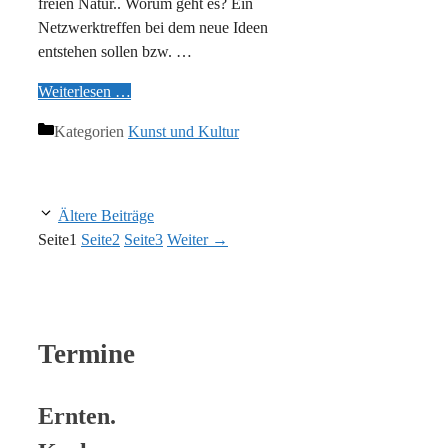
freien Natur.. Worum geht es? Ein
Netzwerktreffen bei dem neue Ideen
entstehen sollen bzw. …
Weiterlesen …
Kategorien
Kunst und Kultur
Ältere Beiträge
Seite
1
Seite
2
Seite
3
Weiter
→
Termine
Ernten.