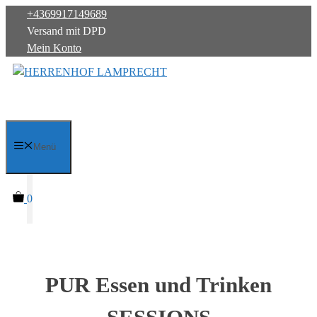
Zum
+4369917149689
Inhalt
Versand mit DPD
springen
Mein Konto
Menü
0
PUR Essen und Trinken