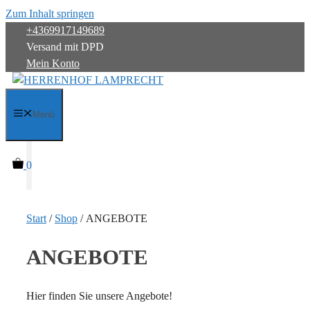
Zum Inhalt springen
+4369917149689
Versand mit DPD
Mein Konto
Menü
0
Start
/
Shop
/ ANGEBOTE
ANGEBOTE
Hier finden Sie unsere Angebote!