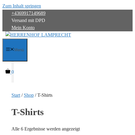
Zum Inhalt springen
+4369917149689
Versand mit DPD
Mein Konto
Menü
0
Start
/
Shop
/ T-Shirts
T-Shirts
Alle 6 Ergebnisse werden angezeigt