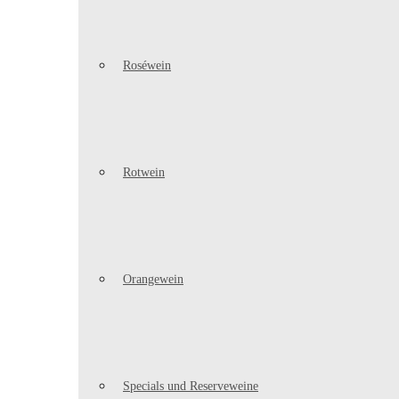
Roséwein
Rotwein
Orangewein
Specials und Reserveweine