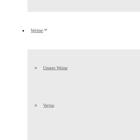
Weine
Unsere Weine
Verjus