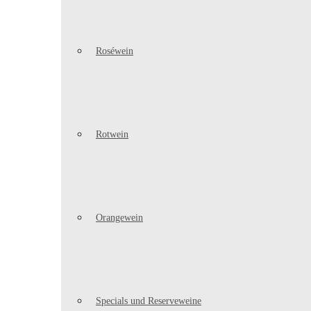
Roséwein
Rotwein
Orangewein
Specials und Reserveweine