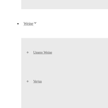
Weine
Unsere Weine
Verjus