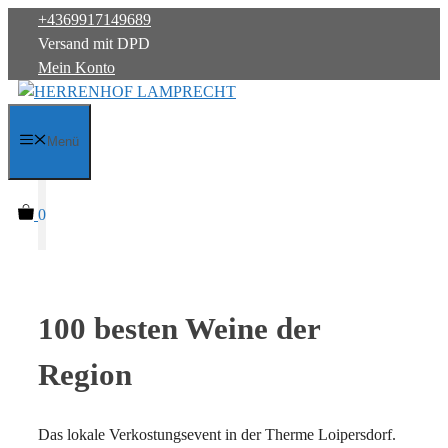
Zum
+4369917149689
Inhalt
Versand mit DPD
springen
Mein Konto
Menü
0
100 besten Weine der
Region
Das lokale Verkostungsevent in der Therme Loipersdorf.