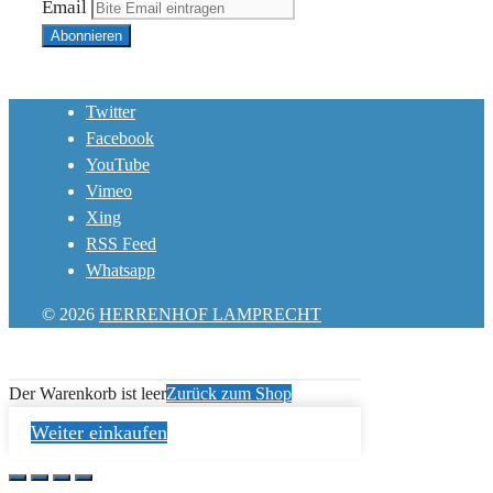
Email
Twitter
Facebook
YouTube
Vimeo
Xing
RSS Feed
Whatsapp
© 2026
HERRENHOF LAMPRECHT
Der Warenkorb ist leer
Zurück zum Shop
Weiter einkaufen