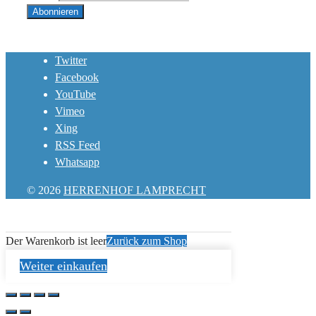
Twitter
Facebook
YouTube
Vimeo
Xing
RSS Feed
Whatsapp
© 2026
HERRENHOF LAMPRECHT
Der Warenkorb ist leer
Zurück zum Shop
Weiter einkaufen