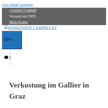
Zum Inhalt springen
+4369917149689
Versand mit DPD
Mein Konto
Menü
0
Verkostung im Gallier in
Graz