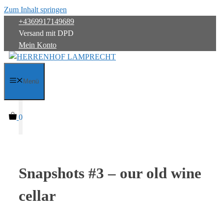
Zum Inhalt springen
+4369917149689
Versand mit DPD
Mein Konto
Menü
0
Snapshots #3 – our old wine
cellar