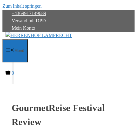
Zum Inhalt springen
+4369917149689
Versand mit DPD
Mein Konto
Menü
0
GourmetReise Festival
Review