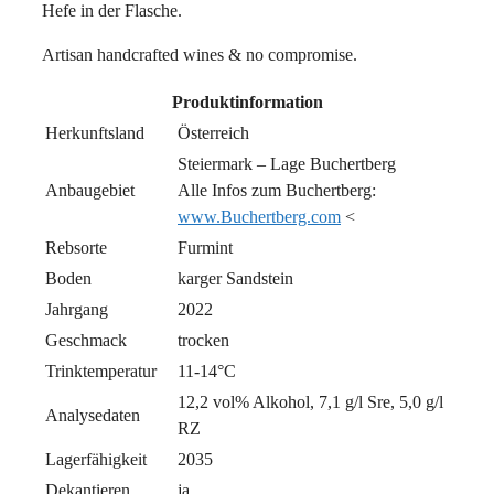
Hefe in der Flasche.
Artisan handcrafted wines & no compromise.
Produktinformation
Herkunftsland
Österreich
Steiermark – Lage Buchertberg
Anbaugebiet
Alle Infos zum Buchertberg:
www.Buchertberg.com
<
Rebsorte
Furmint
Boden
karger Sandstein
Jahrgang
2022
Geschmack
trocken
Trinktemperatur
11-14°C
12,2 vol% Alkohol, 7,1 g/l Sre, 5,0 g/l
Analysedaten
RZ
Lagerfähigkeit
2035
Dekantieren
ja