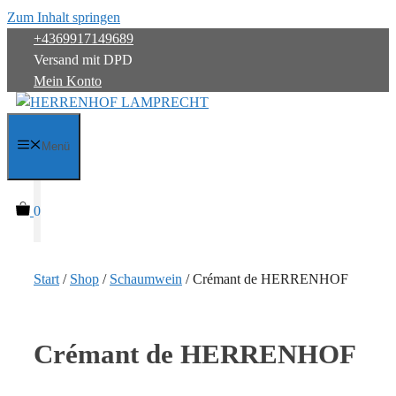
Zum Inhalt springen
+4369917149689
Versand mit DPD
Mein Konto
Menü
0
Start
/
Shop
/
Schaumwein
/ Crémant de HERRENHOF
Crémant de HERRENHOF