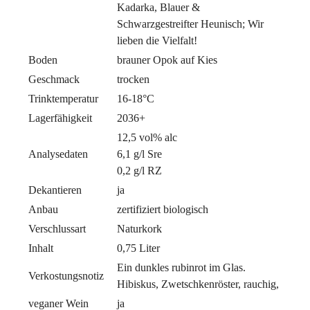
Kadarka, Blauer &
Schwarzgestreifter Heunisch; Wir
lieben die Vielfalt!
Boden
brauner Opok auf Kies
Geschmack
trocken
Trinktemperatur
16-18°C
Lagerfähigkeit
2036+
12,5 vol% alc
Analysedaten
6,1 g/l Sre
0,2 g/l RZ
Dekantieren
ja
Anbau
zertifiziert biologisch
Verschlussart
Naturkork
Inhalt
0,75 Liter
Ein dunkles rubinrot im Glas.
Verkostungsnotiz
Hibiskus, Zwetschkenröster, rauchig,
veganer Wein
ja