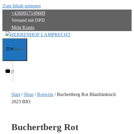
Zum Inhalt springen
+4369917149689
Versand mit DPD
Mein Konto
Menü
0
Start
/
Shop
/
Rotwein
/ Buchertberg Rot Blaufränkisch
2023 BIO
Buchertberg Rot