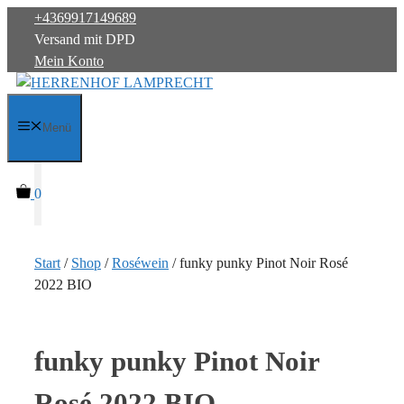
Zum
+4369917149689
Inhalt
Versand mit DPD
springen
Mein Konto
Menü
0
Start
/
Shop
/
Roséwein
/ funky punky Pinot Noir Rosé
2022 BIO
funky punky Pinot Noir
Rosé 2022 BIO