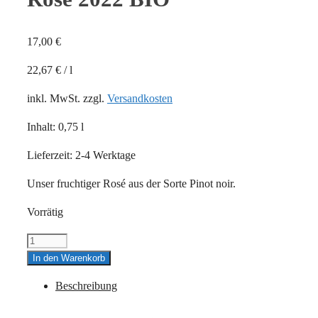
17,00
€
22,67
€
/
l
inkl. MwSt.
zzgl.
Versandkosten
Inhalt: 0,75
l
Lieferzeit:
2-4 Werktage
Unser fruchtiger Rosé aus der Sorte Pinot noir.
Vorrätig
funky
punky
In den Warenkorb
Pinot
Beschreibung
Noir
Rosé