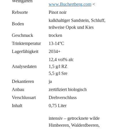
Weingarten
www.Buchertberg.com
<
Rebsorte
Pinot noir
kalkhaltiger Sandstein, Schluff,
Boden
teilweise Opok und Kies
Geschmack
trocken
Trinktemperatur
13-14°C
Lagerfähigkeit
2034+
12,4 vol% alc
Analysedaten
1,5 g/l RZ
5,5 g/l Sre
Dekantieren
ja
Anbau
zertifiziert biologisch
Verschlussart
Drehverschluss
Inhalt
0,75 Liter
intensiv – getrocknete wilde
Himbeeren, Walderdbeeren,