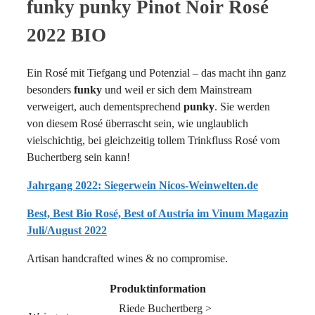
funky punky Pinot Noir Rosé
2022
BIO
2022 BIO
Menge
Ein Rosé mit Tiefgang und Potenzial – das macht ihn ganz
besonders
funky
und weil er sich dem Mainstream
verweigert, auch dementsprechend
punky
. Sie werden
von diesem Rosé überrascht sein, wie unglaublich
vielschichtig, bei gleichzeitig tollem Trinkfluss Rosé vom
Buchertberg sein kann!
Jahrgang 2022: Siegerwein Nicos-Weinwelten.de
Best, Best Bio Rosé, Best of Austria im Vinum Magazin
Juli/August 2022
Artisan handcrafted wines & no compromise.
Produktinformation
Riede Buchertberg >