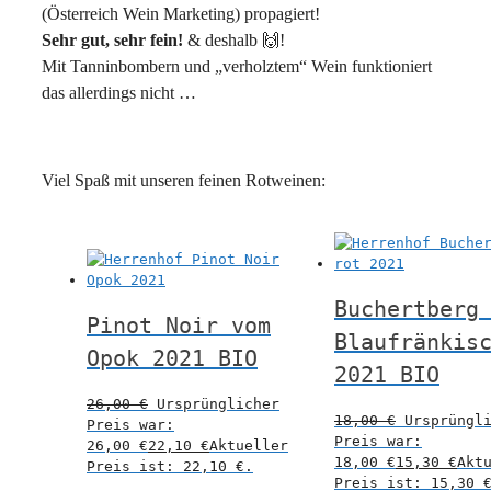
(Österreich Wein Marketing) propagiert!
Sehr gut, sehr fein!
& deshalb 🙌!
Mit Tanninbombern und „verholztem“ Wein funktioniert
das allerdings nicht …
Viel Spaß mit unseren feinen Rotweinen:
Buchertberg
Pinot Noir vom
Blaufränkis
Opok 2021 BIO
2021 BIO
26,00
€
Ursprünglicher
18,00
€
Ursprüngl
Preis war:
Preis war:
26,00 €
22,10
€
Aktueller
18,00 €
15,30
€
Akt
Preis ist: 22,10 €.
Preis ist: 15,30 