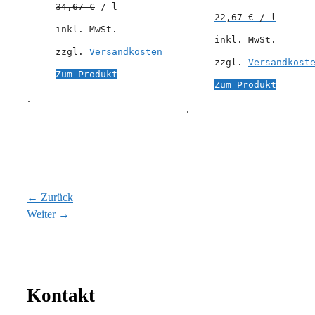
34,67
€
/
l
22,67
€
/
l
inkl. MwSt.
inkl. MwSt.
zzgl.
Versandkosten
zzgl.
Versandkost
Zum Produkt
Zum Produkt
.
.
← Zurück
Weiter →
Kontakt