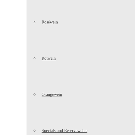
Roséwein
Rotwein
Orangewein
Specials und Reserveweine