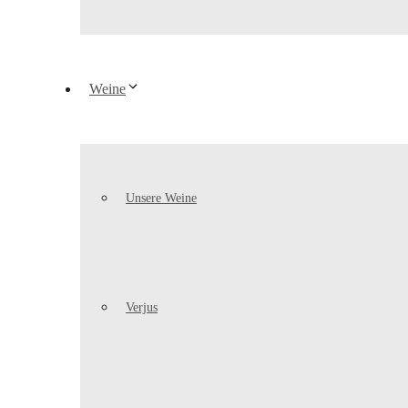
Weine
Unsere Weine
Verjus