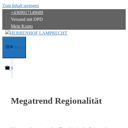
Zum Inhalt springen
+4369917149689
Versand mit DPD
Mein Konto
Menü
0
Megatrend Regionalität