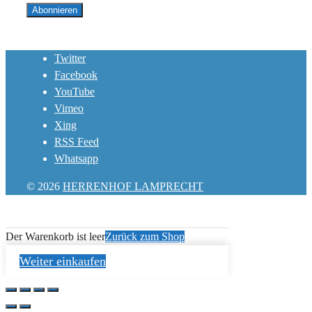
Twitter
Facebook
YouTube
Vimeo
Xing
RSS Feed
Whatsapp
© 2026
HERRENHOF LAMPRECHT
Der Warenkorb ist leer
Zurück zum Shop
Weiter einkaufen