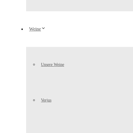
Weine
Unsere Weine
Verjus