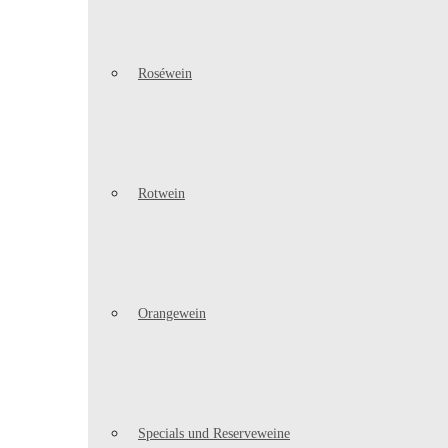
Roséwein
Rotwein
Orangewein
Specials und Reserveweine