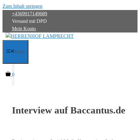
Zum Inhalt springen
+4369917149689
Versand mit DPD
Mein Konto
Menü
0
Interview auf Baccantus.de