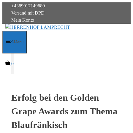
Zum
+4369917149689
Inhalt
Versand mit DPD
springen
Mein Konto
Menü
0
Erfolg bei den Golden
Grape Awards zum Thema
Blaufränkisch