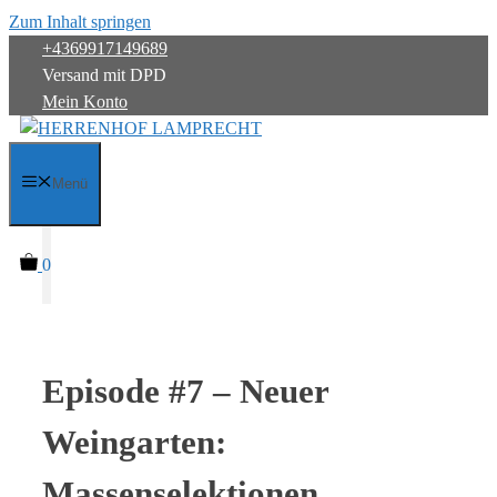
Zum Inhalt springen
+4369917149689
Versand mit DPD
Mein Konto
Menü
0
Episode #7 – Neuer
Weingarten:
Massenselektionen