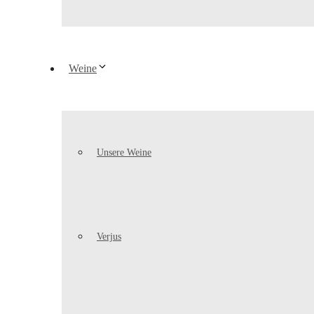
Weine
Unsere Weine
Verjus