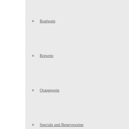
Roséwein
Rotwein
Orangewein
Specials und Reserveweine