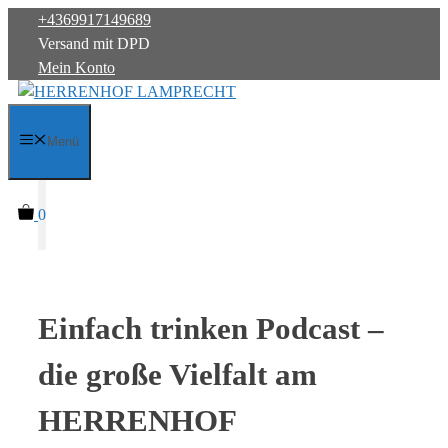
Zum
+4369917149689
Inhalt
Versand mit DPD
springen
Mein Konto
Menü
0
Einfach trinken Podcast –
die große Vielfalt am
HERRENHOF