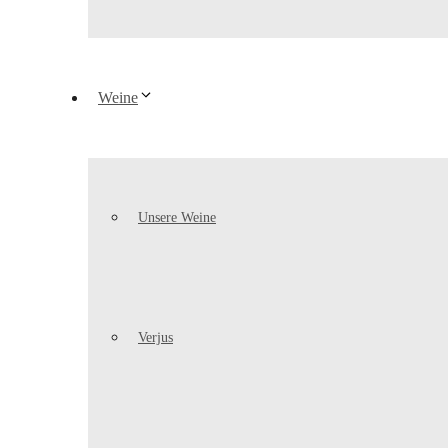
Weine
Unsere Weine
Verjus