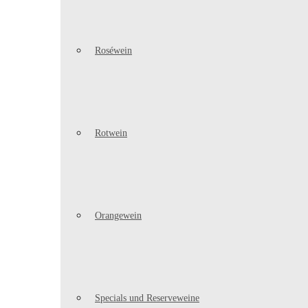
Roséwein
Rotwein
Orangewein
Specials und Reserveweine