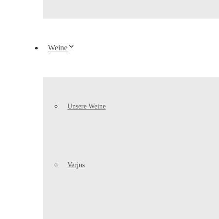
Weine
Unsere Weine
Verjus