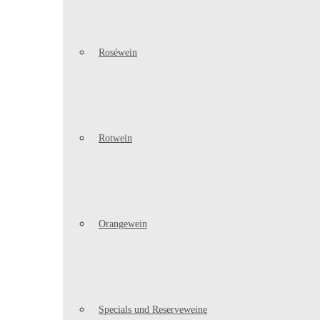
Roséwein
Rotwein
Orangewein
Specials und Reserveweine