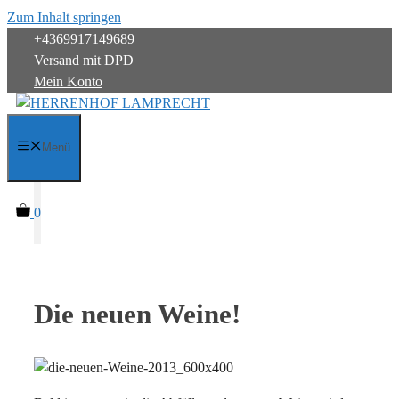
Zum Inhalt springen
+4369917149689
Versand mit DPD
Mein Konto
Menü
0
Die neuen Weine!