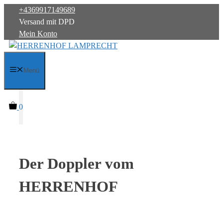
Zum
+4369917149689
Inhalt
Versand mit DPD
springen
Mein Konto
Menü
0
Der Doppler vom
HERRENHOF